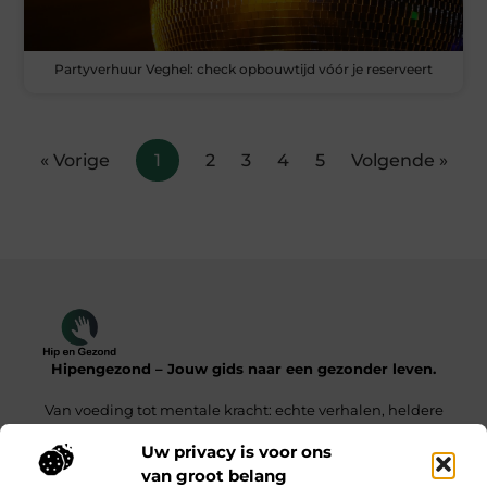
Partyverhuur Veghel: check opbouwtijd vóór je reserveert
« Vorige
1
2
3
4
5
Volgende »
Hipengezond – Jouw gids naar een gezonder leven.
Van voeding tot mentale kracht: echte verhalen, heldere
inzichten.
Uw privacy is voor ons
van groot belang
Onze informatie