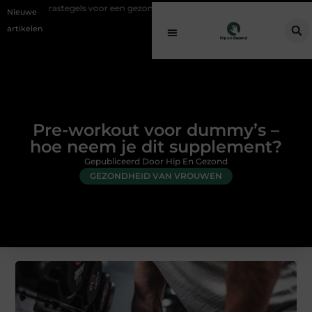
els voor een gezonde buitenplek
Sfeer en comfort zonder gedoe met 
Nieuwe
artikelen
Pre-workout voor dummy’s –
hoe neem je dit supplement?
Gepubliceerd Door Hip En Gezond
GEZONDHEID VAN VROUWEN