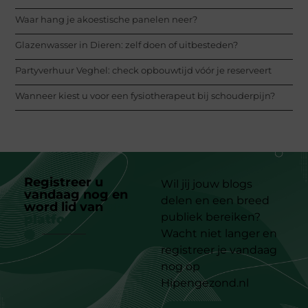
Waar hang je akoestische panelen neer?
Glazenwasser in Dieren: zelf doen of uitbesteden?
Partyverhuur Veghel: check opbouwtijd vóór je reserveert
Wanneer kiest u voor een fysiotherapeut bij schouderpijn?
Registreer u
Wil jij jouw blogs
vandaag nog en
delen en een breed
word lid van
ons
publiek bereiken?
platform
Wacht niet langer en
registreer je vandaag
nog op
Hipengezond.nl