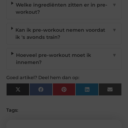
Welke ingrediënten zitten er in pre-
▼
workout?
Kan ik pre-workout nemen voordat
▼
ik 's avonds train?
Hoeveel pre-workout moet ik
▼
innemen?
Goed artikel? Deel hem dan op:
X
Facebook
Pinterest
LinkedIn
Email
(Twitter)
Tags: