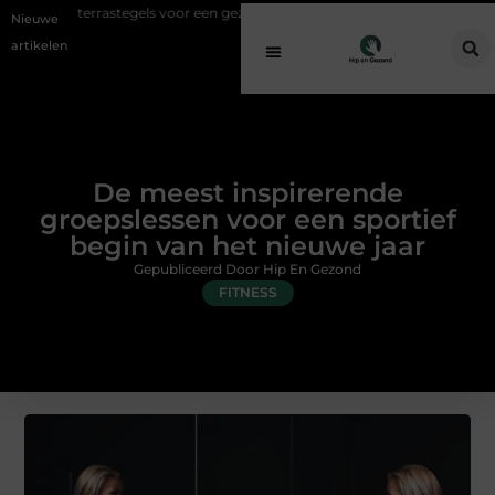
astegels voor een gezonde buitenplek
Sfeer en comfort zonder gedoe
Nieuwe
artikelen
De meest inspirerende
groepslessen voor een sportief
begin van het nieuwe jaar
Gepubliceerd Door Hip En Gezond
FITNESS