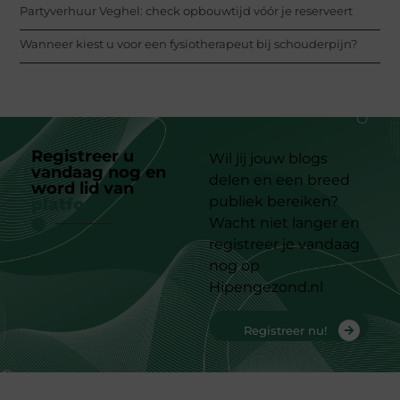
Partyverhuur Veghel: check opbouwtijd vóór je reserveert
Wanneer kiest u voor een fysiotherapeut bij schouderpijn?
Registreer u
Wil jij jouw blogs
vandaag nog en
delen en een breed
word lid van
ons
publiek bereiken?
platform
Wacht niet langer en
registreer je vandaag
nog op
Hipengezond.nl
Registreer nu!