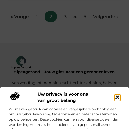
« Vorige
1
2
3
4
5
Volgende »
Hipengezond – Jouw gids naar een gezonder leven.
Van voeding tot mentale kracht: echte verhalen, heldere
inzichten.
Uw privacy is voor ons
van groot belang
Onze informatie
Wij maken gebruik van cookies en vergelijkbare technologieën
Kwaliteit Backlinks Kopen – De Slimme Weg Naar Sterke SEO Resultaten
Geld Verdienen met je Website – Zo Maak Jij van Bezoekers een Inkomensbron
om uw gebruikservaring te verbeteren en beter af te stemmen
op uw behoeften. Deze cookies kunnen voor diverse doeleinden
Bericht categorie
worden ingezet, zoals het aanbieden van gepersonaliseerde