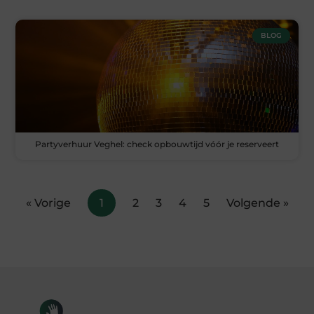
BLOG
Partyverhuur Veghel: check opbouwtijd vóór je reserveert
« Vorige
1
2
3
4
5
Volgende »