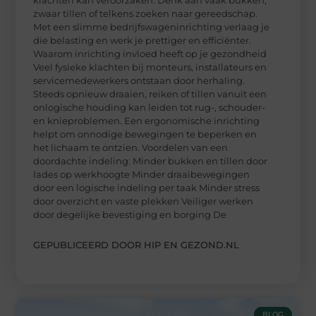
zwaar tillen of telkens zoeken naar gereedschap.
Met een slimme bedrijfswageninrichting verlaag je
die belasting en werk je prettiger en efficiënter.
Waarom inrichting invloed heeft op je gezondheid
Veel fysieke klachten bij monteurs, installateurs en
servicemedewerkers ontstaan door herhaling.
Steeds opnieuw draaien, reiken of tillen vanuit een
onlogische houding kan leiden tot rug-, schouder-
en knieproblemen. Een ergonomische inrichting
helpt om onnodige bewegingen te beperken en
het lichaam te ontzien. Voordelen van een
doordachte indeling: Minder bukken en tillen door
lades op werkhoogte Minder draaibewegingen
door een logische indeling per taak Minder stress
door overzicht en vaste plekken Veiliger werken
door degelijke bevestiging en borging De
GEPUBLICEERD DOOR HIP EN GEZOND.NL
BLOG