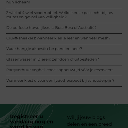
hun lichaam
3 wiel of 4 wiel scootmobiel. Welke keuze past echt bij uw
routes en gevoel van veiligheid?
De perfecte huwelijksreis: Bora Bora of Australië?
Cruyff-sneakers: wanneer kies je leer en wanneer mesh?
Waar hang je akoestische panelen neer?
Glazenwasser in Dieren: zelf doen of uitbesteden?
Partyverhuur Veghel: check opbouwtijd vóór je reserveert
Wanneer kiest u voor een fysiotherapeut bij schouderpijn?
Registreer u
Wil jij jouw blogs
vandaag nog en
delen en een breed
word lid van
ons