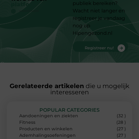
publiek bereiken?
platform
Wacht niet langer en
registreer je vandaag
nog op
Hipengezond.nl
Registreer nu!
Gerelateerde artikelen
die u mogelijk
interesseren
POPULAR CATEGORIES
Aandoeningen en ziekten
(32 )
Fitness
(28 )
Producten en winkelen
(27 )
Ademhalingsoefeningen
(27 )