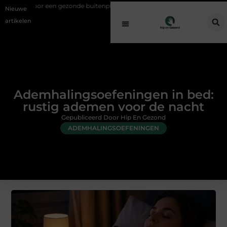
ezonde buitenplek
Sfeer en comfort zonder gedoe met een elektrisch
Nieuwe
artikelen
Ademhalingsoefeningen in bed:
rustig ademen voor de nacht
Gepubliceerd Door Hip En Gezond
ADEMHALINGSOEFENINGEN