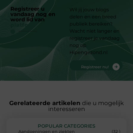
Registreer u
Wil jij jouw blogs
vandaag nog en
delen en een breed
word lid van
ons
publiek bereiken?
platform
Wacht niet langer en
registreer je vandaag
nog op
Hipengezond.nl
Registreer nu!
Gerelateerde artikelen
die u mogelijk
interesseren
POPULAR CATEGORIES
Aandoeningen en ziekten
(32 )