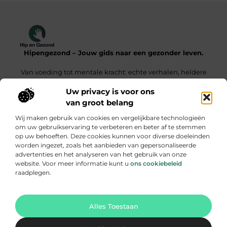
Hipengezond – Jouw gids naar een gezonder leven.
Van voeding tot mentale kracht: echte verhalen, heldere
inzichten.
Uw privacy is voor ons
van groot belang
Onze informatie
Wij maken gebruik van cookies en vergelijkbare technologieën
Kwaliteit Backlinks Kopen – De Slimme Weg Naar Sterke SEO Resultaten
Geld Verdienen met je Website – Zo Maak Jij van Bezoekers een Inkomensbron
om uw gebruikservaring te verbeteren en beter af te stemmen
op uw behoeften. Deze cookies kunnen voor diverse doeleinden
Bericht categorie
worden ingezet, zoals het aanbieden van gepersonaliseerde
advertenties en het analyseren van het gebruik van onze
website. Voor meer informatie kunt u
ons cookiebeleid
raadplegen.
Ga Naar Bo
Alles Toestaan
Website index
Cookiebeleid
@2025 hipengezond. All Right Reserved.