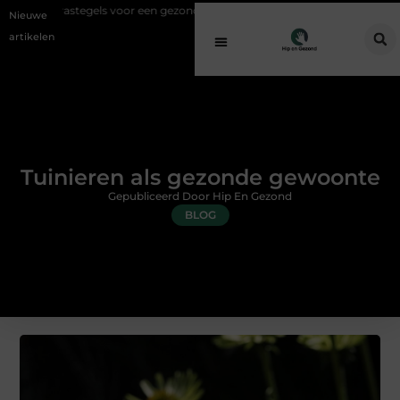
els voor een gezonde buitenplek
Sfeer en comfort zonder gedoe met 
Nieuwe
artikelen
Tuinieren als gezonde gewoonte
Gepubliceerd Door Hip En Gezond
BLOG