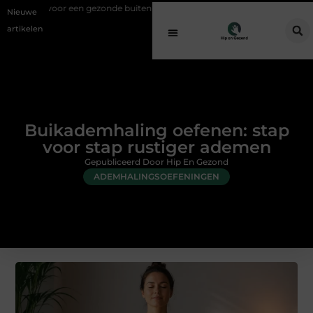
 gezonde buitenplek
Sfeer en comfort zonder gedoe met een elektris
Nieuwe
artikelen
Buikademhaling oefenen: stap
voor stap rustiger ademen
Gepubliceerd Door Hip En Gezond
ADEMHALINGSOEFENINGEN