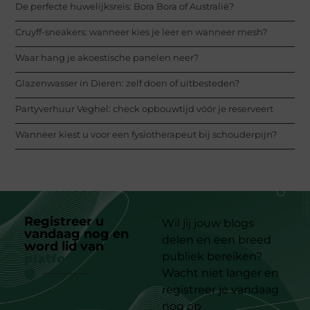
De perfecte huwelijksreis: Bora Bora of Australië?
Cruyff-sneakers: wanneer kies je leer en wanneer mesh?
Waar hang je akoestische panelen neer?
Glazenwasser in Dieren: zelf doen of uitbesteden?
Partyverhuur Veghel: check opbouwtijd vóór je reserveert
Wanneer kiest u voor een fysiotherapeut bij schouderpijn?
Registreer u
Wil jij jouw blogs
vandaag nog en
delen en een breed
word lid van
ons
publiek bereiken?
platform
Wacht niet langer en
registreer je vandaag
nog op