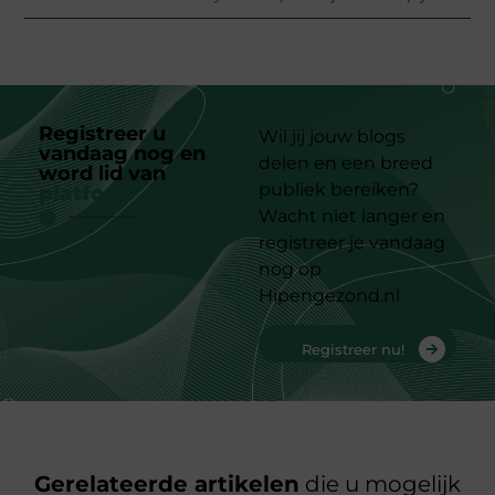
Registreer u
Wil jij jouw blogs
vandaag nog en
delen en een breed
word lid van
ons
publiek bereiken?
platform
Wacht niet langer en
registreer je vandaag
nog op
Hipengezond.nl
Registreer nu!
Gerelateerde artikelen
die u mogelijk