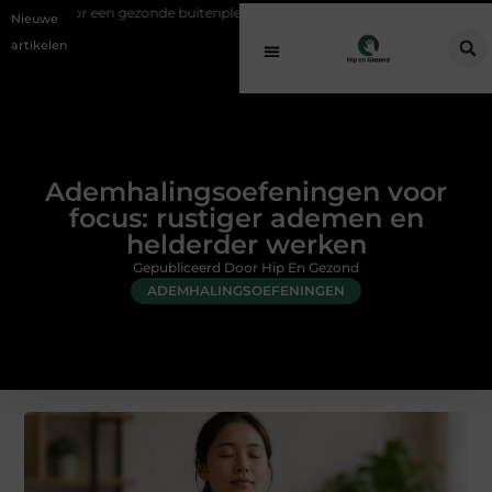
zonde buitenplek
Sfeer en comfort zonder gedoe met een elektrische
Nieuwe
artikelen
Ademhalingsoefeningen voor
focus: rustiger ademen en
helderder werken
Gepubliceerd Door Hip En Gezond
ADEMHALINGSOEFENINGEN