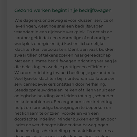
Gezond werken begint in je bedrijfswagen
Wie dagelijks onderweg is voor klussen, service of
leveringen, weet hoe snel een bedrijfswagen
verandert in een rijdende werkplek. En net als op
kantoor geldt dat een rommelige of onhandige
werkplek energie en tijd kost en lichamelijke
klachten kan veroorzaken. Denk aan vaak bukken,
zwaar tillen of telkens zoeken naar gereedschap.
Met een slimme bedrijfswageninrichting verlaag je
die belasting en werk je prettiger en efficiënter.
Waarom inrichting invloed heeft op je gezondheid
Veel fysieke klachten bij monteurs, installateurs en
servicemedewerkers ontstaan door herhaling.
Steeds opnieuw draaien, reiken of tillen vanuit een
onlogische houding kan leiden tot rug-, schouder-
en knieproblemen. Een ergonomische inrichting
helpt om onnodige bewegingen te beperken en
het lichaam te ontzien. Voordelen van een
doordachte indeling: Minder bukken en tillen door
lades op werkhoogte Minder draaibewegingen
door een logische indeling per taak Minder stress
door overzicht en vaste plekken Veiliger werken