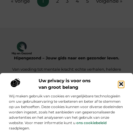
« Vorige
1
2
3
4
5
Volgende »
Hipengezond – Jouw gids naar een gezonder leven.
Van voeding tot mentale kracht: echte verhalen, heldere
inzichten.
Uw privacy is voor ons
van groot belang
Onze informatie
Wij maken gebruik van cookies en vergelijkbare technologieën
Kwaliteit Backlinks Kopen – De Slimme Weg Naar Sterke SEO Resultaten
Geld Verdienen met je Website – Zo Maak Jij van Bezoekers een Inkomensbron
om uw gebruikservaring te verbeteren en beter af te stemmen
op uw behoeften. Deze cookies kunnen voor diverse doeleinden
Bericht categorie
worden ingezet, zoals het aanbieden van gepersonaliseerde
advertenties en het analyseren van het gebruik van onze
website. Voor meer informatie kunt u
ons cookiebeleid
raadplegen.