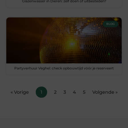
Glazenwasser in Dieren: zelf doen of uitbesteden?
BLOG
Partyverhuur Veghel: check opbouwtijd vóór je reserveert
« Vorige
1
2
3
4
5
Volgende »