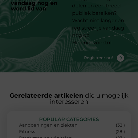
vandaag nog en
delen en een breed
word lid van
ons
publiek bereiken?
platform
Wacht niet langer en
registreer je vandaag
nog op
Hipengezond.nl
Registreer nu!
Gerelateerde artikelen
die u mogelijk
interesseren
POPULAR CATEGORIES
Aandoeningen en ziekten
(32 )
Fitness
(28 )
Producten en winkelen
(27 )