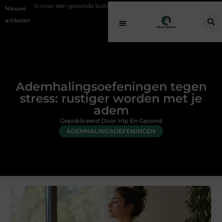
n gezonde buitenplek
Sfeer en comfort zonder gedoe met een elektri
Nieuwe
artikelen
Ademhalingsoefeningen tegen
stress: rustiger worden met je
adem
Gepubliceerd Door Hip En Gezond
ADEMHALINGSOEFENINGEN