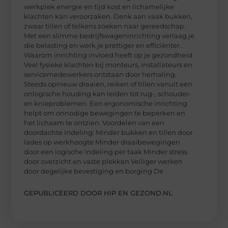
werkplek energie en tijd kost en lichamelijke
klachten kan veroorzaken. Denk aan vaak bukken,
zwaar tillen of telkens zoeken naar gereedschap.
Met een slimme bedrijfswageninrichting verlaag je
die belasting en werk je prettiger en efficiënter.
Waarom inrichting invloed heeft op je gezondheid
Veel fysieke klachten bij monteurs, installateurs en
servicemedewerkers ontstaan door herhaling.
Steeds opnieuw draaien, reiken of tillen vanuit een
onlogische houding kan leiden tot rug-, schouder-
en knieproblemen. Een ergonomische inrichting
helpt om onnodige bewegingen te beperken en
het lichaam te ontzien. Voordelen van een
doordachte indeling: Minder bukken en tillen door
lades op werkhoogte Minder draaibewegingen
door een logische indeling per taak Minder stress
door overzicht en vaste plekken Veiliger werken
door degelijke bevestiging en borging De
GEPUBLICEERD DOOR HIP EN GEZOND.NL