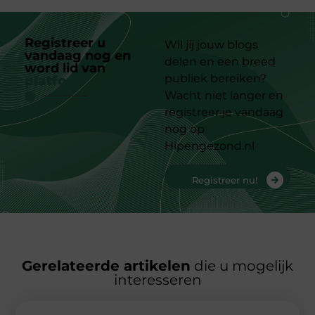
Registreer u
Wil jij jouw blogs
vandaag nog en
delen en een breed
word lid van
ons
publiek bereiken?
platform
Wacht niet langer en
registreer je vandaag
nog op
Hipengezond.nl
Registreer nu!
Gerelateerde artikelen
die u mogelijk
interesseren