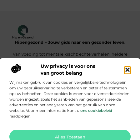
Hipengezond – Jouw gids naar een gezonder leven.
Van voeding tot mentale kracht: echte verhalen, heldere
inzichten.
Uw privacy is voor ons
van groot belang
Onze informatie
Wij maken gebruik van cookies en vergelijkbare technologieën
Kwaliteit Backlinks Kopen – De Slimme Weg Naar Sterke SEO Resultaten
Geld Verdienen met je Website – Zo Maak Jij van Bezoekers een Inkomensbron
om uw gebruikservaring te verbeteren en beter af te stemmen
op uw behoeften. Deze cookies kunnen voor diverse doeleinden
Bericht categorie
worden ingezet, zoals het aanbieden van gepersonaliseerde
advertenties en het analyseren van het gebruik van onze
website. Voor meer informatie kunt u
ons cookiebeleid
raadplegen.
Ga Naar Bo
Alles Toestaan