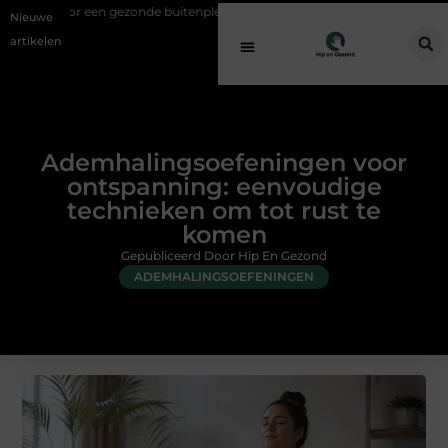
zonde buitenplek
Sfeer en comfort zonder gedoe met een elektrische 
Nieuwe
artikelen
Ademhalingsoefeningen voor
ontspanning: eenvoudige
technieken om tot rust te
komen
Gepubliceerd Door Hip En Gezond
ADEMHALINGSOEFENINGEN