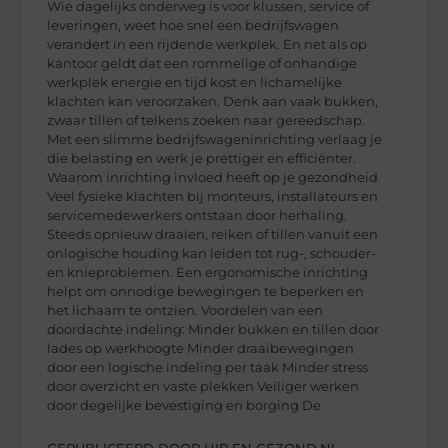
Wie dagelijks onderweg is voor klussen, service of
leveringen, weet hoe snel een bedrijfswagen
verandert in een rijdende werkplek. En net als op
kantoor geldt dat een rommelige of onhandige
werkplek energie en tijd kost en lichamelijke
klachten kan veroorzaken. Denk aan vaak bukken,
zwaar tillen of telkens zoeken naar gereedschap.
Met een slimme bedrijfswageninrichting verlaag je
die belasting en werk je prettiger en efficiënter.
Waarom inrichting invloed heeft op je gezondheid
Veel fysieke klachten bij monteurs, installateurs en
servicemedewerkers ontstaan door herhaling.
Steeds opnieuw draaien, reiken of tillen vanuit een
onlogische houding kan leiden tot rug-, schouder-
en knieproblemen. Een ergonomische inrichting
helpt om onnodige bewegingen te beperken en
het lichaam te ontzien. Voordelen van een
doordachte indeling: Minder bukken en tillen door
lades op werkhoogte Minder draaibewegingen
door een logische indeling per taak Minder stress
door overzicht en vaste plekken Veiliger werken
door degelijke bevestiging en borging De
GEPUBLICEERD DOOR HIP EN GEZOND.NL