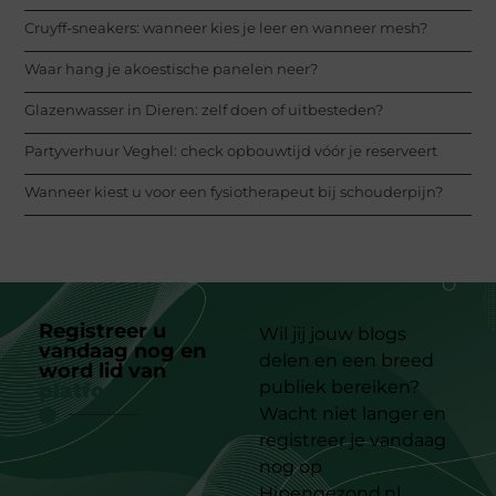
Cruyff-sneakers: wanneer kies je leer en wanneer mesh?
Waar hang je akoestische panelen neer?
Glazenwasser in Dieren: zelf doen of uitbesteden?
Partyverhuur Veghel: check opbouwtijd vóór je reserveert
Wanneer kiest u voor een fysiotherapeut bij schouderpijn?
Registreer u
Wil jij jouw blogs
vandaag nog en
delen en een breed
word lid van
ons
publiek bereiken?
platform
Wacht niet langer en
registreer je vandaag
nog op
Hipengezond.nl