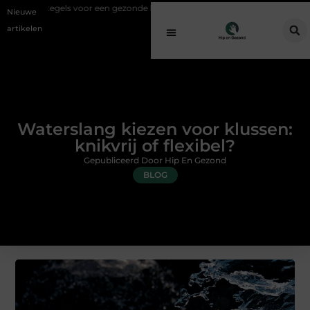
oor een gezonde buitenplek
Sfeer en comfort zonder gedoe met een e
Nieuwe
artikelen
Waterslang kiezen voor klussen:
knikvrij of flexibel?
Gepubliceerd Door Hip En Gezond
BLOG