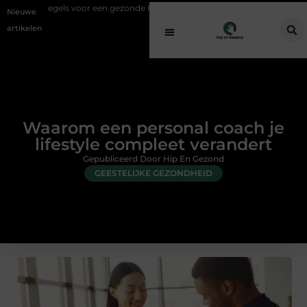
 voor een gezonde buitenplek
Sfeer en comfort zonder gedoe met een 
Nieuwe
artikelen
Waarom een personal coach je
lifestyle compleet verandert
Gepubliceerd Door Hip En Gezond
GEESTELIJKE GEZONDHEID