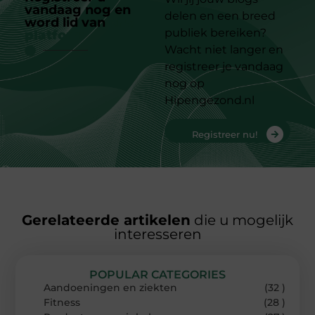
vandaag nog en
delen en een breed
word lid van
ons
publiek bereiken?
platform
Wacht niet langer en
registreer je vandaag
nog op
Hipengezond.nl
Registreer nu!
Gerelateerde artikelen
die u mogelijk
interesseren
POPULAR CATEGORIES
Aandoeningen en ziekten
(32 )
Fitness
(28 )