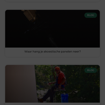
BLOG
Waar hang je akoestische panelen neer?
BLOG