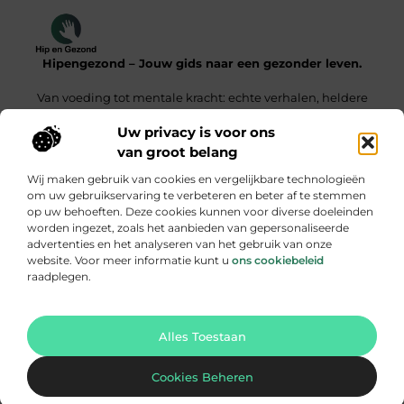
Hipengezond – Jouw gids naar een gezonder leven.
Van voeding tot mentale kracht: echte verhalen, heldere
inzichten.
Uw privacy is voor ons
van groot belang
Onze informatie
Wij maken gebruik van cookies en vergelijkbare technologieën
Kwaliteit Backlinks Kopen – De Slimme Weg Naar Sterke SEO Resultaten
Geld Verdienen met je Website – Zo Maak Jij van Bezoekers een Inkomensbron
om uw gebruikservaring te verbeteren en beter af te stemmen
op uw behoeften. Deze cookies kunnen voor diverse doeleinden
Bericht categorie
worden ingezet, zoals het aanbieden van gepersonaliseerde
advertenties en het analyseren van het gebruik van onze
website. Voor meer informatie kunt u
ons cookiebeleid
raadplegen.
Ga Naar Bo
Alles Toestaan
Website index
Cookiebeleid
@2025 hipengezond. All Right Reserved.
Cookies Beheren