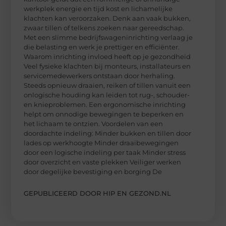
werkplek energie en tijd kost en lichamelijke
klachten kan veroorzaken. Denk aan vaak bukken,
zwaar tillen of telkens zoeken naar gereedschap.
Met een slimme bedrijfswageninrichting verlaag je
die belasting en werk je prettiger en efficiënter.
Waarom inrichting invloed heeft op je gezondheid
Veel fysieke klachten bij monteurs, installateurs en
servicemedewerkers ontstaan door herhaling.
Steeds opnieuw draaien, reiken of tillen vanuit een
onlogische houding kan leiden tot rug-, schouder-
en knieproblemen. Een ergonomische inrichting
helpt om onnodige bewegingen te beperken en
het lichaam te ontzien. Voordelen van een
doordachte indeling: Minder bukken en tillen door
lades op werkhoogte Minder draaibewegingen
door een logische indeling per taak Minder stress
door overzicht en vaste plekken Veiliger werken
door degelijke bevestiging en borging De
GEPUBLICEERD DOOR HIP EN GEZOND.NL