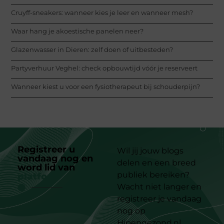
Cruyff-sneakers: wanneer kies je leer en wanneer mesh?
Waar hang je akoestische panelen neer?
Glazenwasser in Dieren: zelf doen of uitbesteden?
Partyverhuur Veghel: check opbouwtijd vóór je reserveert
Wanneer kiest u voor een fysiotherapeut bij schouderpijn?
Registreer u
Wil jij jouw blogs
vandaag nog en
delen en een breed
word lid van
ons
publiek bereiken?
platform
Wacht niet langer en
registreer je vandaag
nog op
Hipengezond.nl