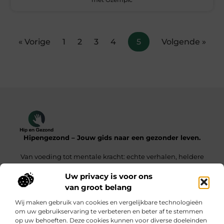
« Vorige
1
2
3
4
5
Volgende »
Hipengezond – Jouw gids naar een gezonder leven.
Van voeding tot mentale kracht: echte verhalen, heldere
inzichten.
Uw privacy is voor ons
van groot belang
Onze informatie
Wij maken gebruik van cookies en vergelijkbare technologieën
Kwaliteit Backlinks Kopen – De Slimme Weg Naar Sterke SEO Resultaten
Geld Verdienen met je Website – Zo Maak Jij van Bezoekers een Inkomensbron
om uw gebruikservaring te verbeteren en beter af te stemmen
op uw behoeften. Deze cookies kunnen voor diverse doeleinden
Bericht categorie