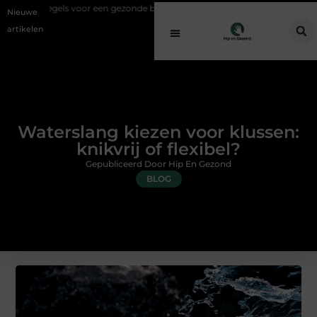
oor een gezonde buitenplek
Sfeer en comfort zonder gedoe met een e
Nieuwe
artikelen
Waterslang kiezen voor klussen:
knikvrij of flexibel?
Gepubliceerd Door Hip En Gezond
BLOG