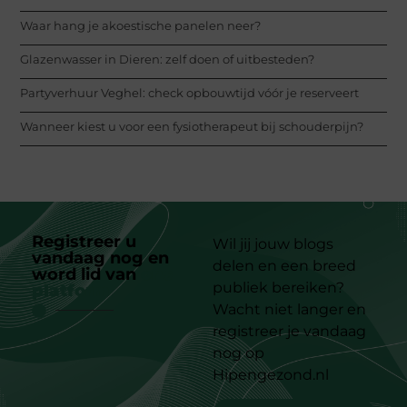
Waar hang je akoestische panelen neer?
Glazenwasser in Dieren: zelf doen of uitbesteden?
Partyverhuur Veghel: check opbouwtijd vóór je reserveert
Wanneer kiest u voor een fysiotherapeut bij schouderpijn?
Registreer u
Wil jij jouw blogs
vandaag nog en
delen en een breed
word lid van
ons
publiek bereiken?
platform
Wacht niet langer en
registreer je vandaag
nog op
Hipengezond.nl