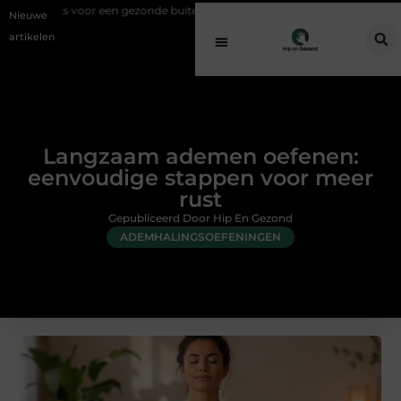
 gezonde buitenplek
Sfeer en comfort zonder gedoe met een elektris
Nieuwe
artikelen
Langzaam ademen oefenen:
eenvoudige stappen voor meer
rust
Gepubliceerd Door Hip En Gezond
ADEMHALINGSOEFENINGEN