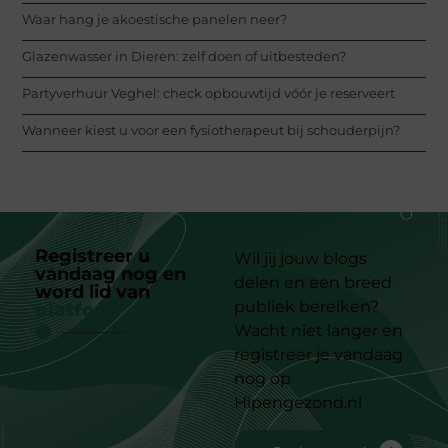
Waar hang je akoestische panelen neer?
Glazenwasser in Dieren: zelf doen of uitbesteden?
Partyverhuur Veghel: check opbouwtijd vóór je reserveert
Wanneer kiest u voor een fysiotherapeut bij schouderpijn?
Registreer u
Wil jij jouw blogs
vandaag nog en
delen en een breed
word lid van
ons
publiek bereiken?
platform
Wacht niet langer en
registreer je vandaag
nog op
Hipengezond.nl