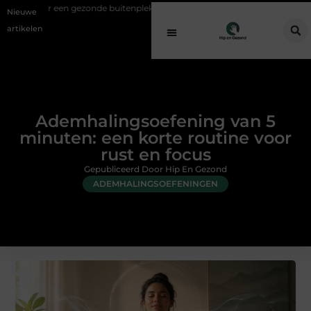
nde buitenplek
Sfeer en comfort zonder gedoe met een elektrische k
Nieuwe
artikelen
Ademhalingsoefening van 5
minuten: een korte routine voor
rust en focus
Gepubliceerd Door Hip En Gezond
ADEMHALINGSOEFENINGEN