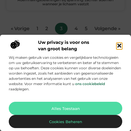
wanneer je lichaam vastzit
« Vorige
1
2
3
4
5
Volgende »
Uw privacy is voor ons
van groot belang
Wij maken gebruik van cookies en vergelijkbare technologieën
om uw gebruikservaring te verbeteren en beter af te stemmen
op uw behoeften. Deze cookies kunnen voor diverse doeleinden
worden ingezet, zoals het aanbieden van gepersonaliseerde
advertenties en het analyseren van het gebruik van onze
website. Voor meer informatie kunt u
ons cookiebeleid
Hipengezond – Jouw gids naar een gezonder leven.
raadplegen.
Van voeding tot mentale kracht: echte verhalen, heldere
inzichten.
Ga Naar Bo
Alles Toestaan
Onze informatie
Cookies Beheren
Kwaliteit Backlinks Kopen – De Slimme Weg Naar Sterke SEO Resultaten
Geld Verdienen met je Website – Zo Maak Jij van Bezoekers een Inkomensbron