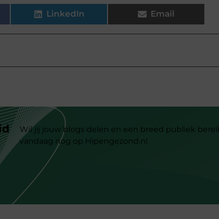
LinkedIn
Email
id
Wil jij jouw blogs delen en een breed publiek berei
vandaag nog op Hipengezond.nl