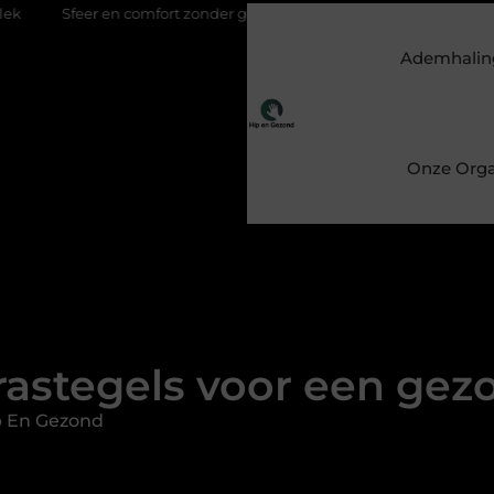
en comfort zonder gedoe met een elektrische kachel
Feestelijk e
Ademhalin
Onze Orga
rastegels voor een gez
p En Gezond