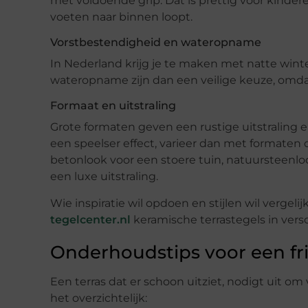
met voldoende grip. Dat is prettig voor kindere
voeten naar binnen loopt.
Vorstbestendigheid en wateropname
In Nederland krijg je te maken met natte wint
wateropname zijn dan een veilige keuze, omdat
Formaat en uitstraling
Grote formaten geven een rustige uitstraling en 
een speelser effect, varieer dan met formaten of
betonlook voor een stoere tuin, natuursteenl
een luxe uitstraling.
Wie inspiratie wil opdoen en stijlen wil vergelij
tegelcenter.nl
keramische terrastegels in vers
Onderhoudstips voor een fri
Een terras dat er schoon uitziet, nodigt uit om 
het overzichtelijk: