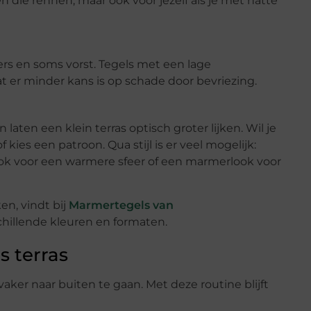
n die rennen, maar ook voor jezelf als je met natte
ers en soms vorst. Tegels met een lage
 er minder kans is op schade door bevriezing.
laten een klein terras optisch groter lijken. Wil je
 kies een patroon. Qua stijl is er veel mogelijk:
ook voor een warmere sfeer of een marmerlook voor
ken, vindt bij
Marmertegels van
chillende kleuren en formaten.
s terras
vaker naar buiten te gaan. Met deze routine blijft