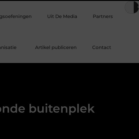
ten in de tuin
Waarom steeds meer mensen luisteren naar sign
gsoefeningen
Uit De Media
Partners
nisatie
Artikel publiceren
Contact
onde buitenplek