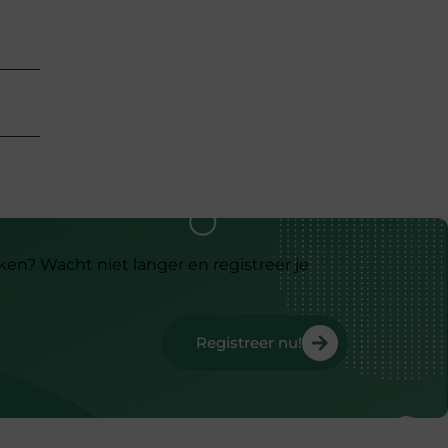
ken? Wacht niet langer en registreer je
Registreer nu!