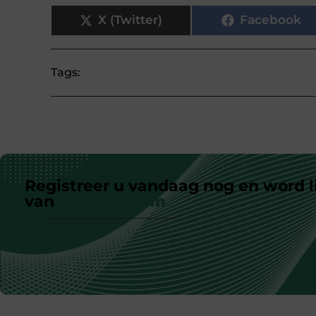
X (Twitter)
Facebook
Tags:
Registreer u vandaag nog en word l
van
ons platform