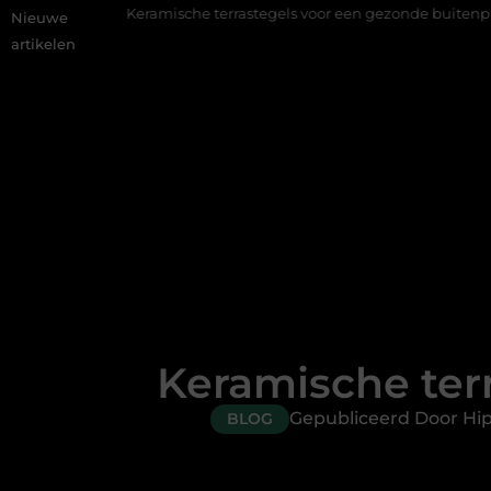
Keramische terrastegels voor een gezonde buitenplek
Sfeer 
Nieuwe
artikelen
Keramische ter
Gepubliceerd Door Hi
BLOG