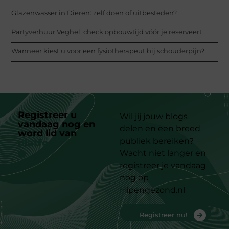
Glazenwasser in Dieren: zelf doen of uitbesteden?
Partyverhuur Veghel: check opbouwtijd vóór je reserveert
Wanneer kiest u voor een fysiotherapeut bij schouderpijn?
Registreer u
Wil jij jouw blogs
vandaag nog en
delen en een breed
word lid van
ons
publiek bereiken?
platform
Wacht niet langer en
registreer je vandaag
nog op
Hipengezond.nl
Registreer nu!