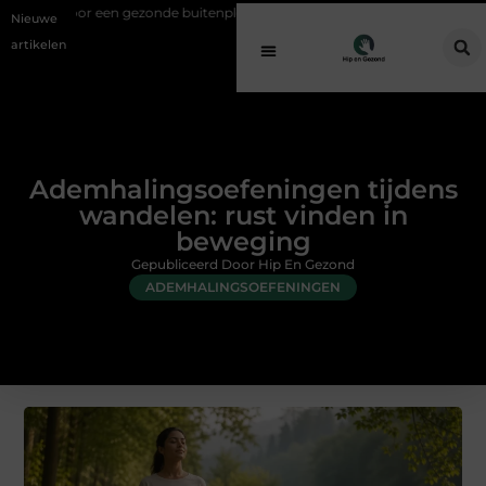
onde buitenplek
Sfeer en comfort zonder gedoe met een elektrische 
Nieuwe
artikelen
Ademhalingsoefeningen tijdens
wandelen: rust vinden in
beweging
Gepubliceerd Door Hip En Gezond
ADEMHALINGSOEFENINGEN