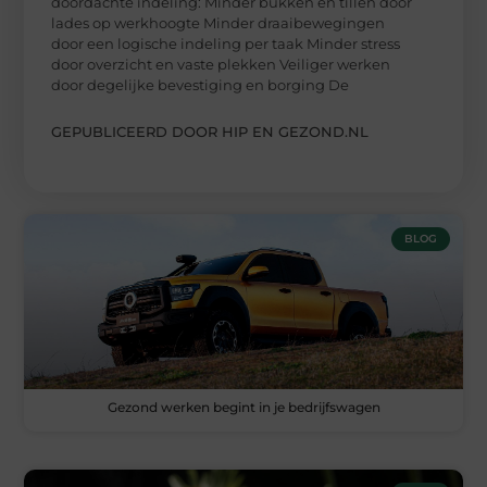
doordachte indeling: Minder bukken en tillen door
lades op werkhoogte Minder draaibewegingen
door een logische indeling per taak Minder stress
door overzicht en vaste plekken Veiliger werken
door degelijke bevestiging en borging De
GEPUBLICEERD DOOR HIP EN GEZOND.NL
BLOG
Gezond werken begint in je bedrijfswagen