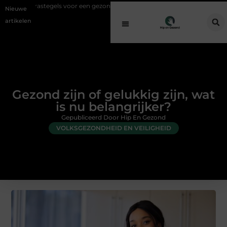
egels voor een gezonde buitenplek
Sfeer en comfort zonder gedoe met
Nieuwe
artikelen
Gezond zijn of gelukkig zijn, wat
is nu belangrijker?
Gepubliceerd Door Hip En Gezond
VOLKSGEZONDHEID EN VEILIGHEID