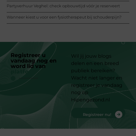
Partyverhuur Veghel: check opbouwtijd vóór je reserveert
Wanneer kiest u voor een fysiotherapeut bij schouderpijn?
Registreer u
Wil jij jouw blogs
vandaag nog en
delen en een breed
word lid van
ons
publiek bereiken?
platform
Wacht niet langer en
registreer je vandaag
nog op
Hipengezond.nl
Registreer nu!