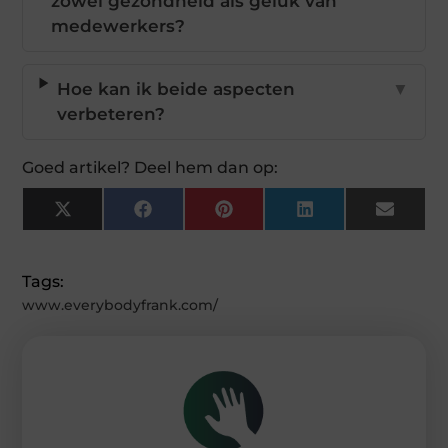
zowel gezondheid als geluk van
medewerkers?
Hoe kan ik beide aspecten
▼
verbeteren?
Goed artikel? Deel hem dan op:
X
Facebook
Pinterest
LinkedIn
Email
(Twitter)
Tags:
www.everybodyfrank.com/