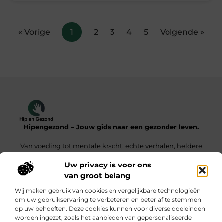
« Vorige
1
2
3
4
5
Volgende »
Hipengezond – Jouw gids naar een gezonder leven.
Van voeding tot mentale kracht: echte verhalen, heldere
inzichten.
Uw privacy is voor ons
van groot belang
Onze informatie
Wij maken gebruik van cookies en vergelijkbare technologieën
Kwaliteit Backlinks Kopen – De Slimme Weg Naar Sterke SEO Resultaten
Geld Verdienen met je Website – Zo Maak Jij van Bezoekers een Inkomensbron
om uw gebruikservaring te verbeteren en beter af te stemmen
op uw behoeften. Deze cookies kunnen voor diverse doeleinden
Bericht categorie
worden ingezet, zoals het aanbieden van gepersonaliseerde