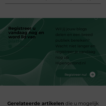
Registreer u
Wil jij jouw blogs
vandaag nog en
delen en een breed
word lid van
ons
publiek bereiken?
platform
Wacht niet langer en
registreer je vandaag
nog op
Hipengezond.nl
Registreer nu!
Gerelateerde artikelen
die u mogelijk