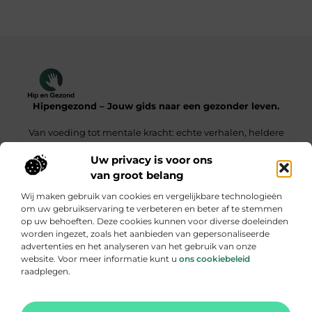
Hipengezond – Jouw gids naar een gezonder leven.
Van voeding tot mentale kracht: echte verhalen, heldere
inzichten.
Uw privacy is voor ons
van groot belang
Onze informatie
Wij maken gebruik van cookies en vergelijkbare technologieën
Kwaliteit Backlinks Kopen – De Slimme Weg Naar Sterke SEO Resultaten
Geld Verdienen met je Website – Zo Maak Jij van Bezoekers een Inkomensbron
om uw gebruikservaring te verbeteren en beter af te stemmen
op uw behoeften. Deze cookies kunnen voor diverse doeleinden
Bericht categorie
worden ingezet, zoals het aanbieden van gepersonaliseerde
advertenties en het analyseren van het gebruik van onze
website. Voor meer informatie kunt u
ons cookiebeleid
raadplegen.