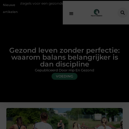
 voor een gezonde buitenplek
Sfeer en comfort zonder gedoe met een 
Nieuwe
artikelen
Gezond leven zonder perfectie:
waarom balans belangrijker is
dan discipline
Gepubliceerd Door Hip En Gezond
VOEDING