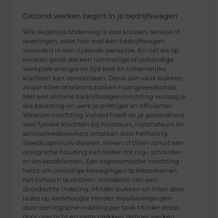
Gezond werken begint in je bedrijfswagen
Wie dagelijks onderweg is voor klussen, service of
leveringen, weet hoe snel een bedrijfswagen
verandert in een rijdende werkplek. En net als op
kantoor geldt dat een rommelige of onhandige
werkplek energie en tijd kost en lichamelijke
klachten kan veroorzaken. Denk aan vaak bukken,
zwaar tillen of telkens zoeken naar gereedschap.
Met een slimme bedrijfswageninrichting verlaag je
die belasting en werk je prettiger en efficiënter.
Waarom inrichting invloed heeft op je gezondheid
Veel fysieke klachten bij monteurs, installateurs en
servicemedewerkers ontstaan door herhaling.
Steeds opnieuw draaien, reiken of tillen vanuit een
onlogische houding kan leiden tot rug-, schouder-
en knieproblemen. Een ergonomische inrichting
helpt om onnodige bewegingen te beperken en
het lichaam te ontzien. Voordelen van een
doordachte indeling: Minder bukken en tillen door
lades op werkhoogte Minder draaibewegingen
door een logische indeling per taak Minder stress
door overzicht en vaste plekken Veiliger werken