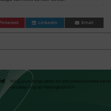
Pinterest
LinkedIn
Email
id
Wil jij jouw blogs delen en een breed publiek berei
vandaag nog op Hipengezond.nl