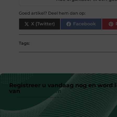
Goed artikel? Deel hem dan op:
X (Twitter)
Facebook
Tags:
Registreer u vandaag nog en word l
van
ons platform