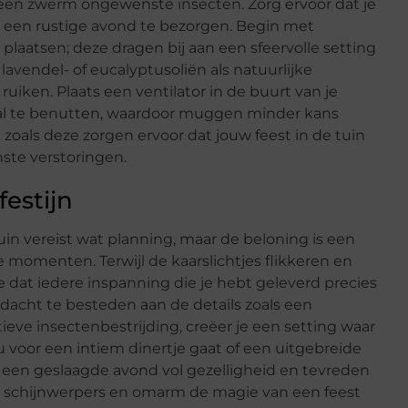
 een zwerm ongewenste insecten. Zorg ervoor dat je
een rustige avond te bezorgen. Begin met
e plaatsen; deze dragen bij aan een sfeervolle setting
lavendel- of eucalyptusoliën als natuurlijke
ken. Plaats een ventilator in de buurt van je
al te benutten, waardoor muggen minder kans
oals deze zorgen ervoor dat jouw feest in de tuin
nste verstoringen.
festijn
uin vereist wat planning, maar de beloning is een
le momenten. Terwijl de kaarslichtjes flikkeren en
je dat iedere inspanning die je hebt geleverd precies
ndacht te besteden aan de details zoals een
tieve insectenbestrijding, creëer je een setting waar
 voor een intiem dinertje gaat of een uitgebreide
 een geslaagde avond vol gezelligheid en tevreden
de schijnwerpers en omarm de magie van een feest