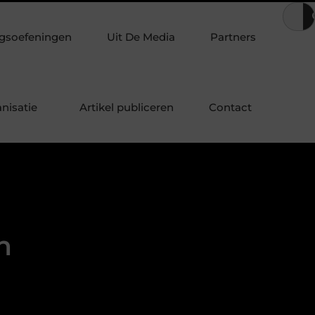
in
Waarom steeds meer mensen luisteren naar signalen van hu
gsoefeningen
Uit De Media
Partners
nisatie
Artikel publiceren
Contact
n