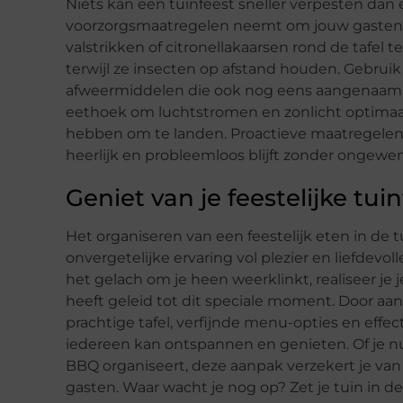
Niets kan een tuinfeest sneller verpesten dan
voorzorgsmaatregelen neemt om jouw gasten 
valstrikken of citronellakaarsen rond de tafel t
terwijl ze insecten op afstand houden. Gebruik 
afweermiddelen die ook nog eens aangenaam rui
eethoek om luchtstromen en zonlicht optima
hebben om te landen. Proactieve maatregelen z
heerlijk en probleemloos blijft zonder ongewe
Geniet van je feestelijke tuin
Het organiseren van een feestelijk eten in de t
onvergetelijke ervaring vol plezier en liefdevol
het gelach om je heen weerklinkt, realiseer je 
heeft geleid tot dit speciale moment. Door aa
prachtige tafel, verfijnde menu-opties en effec
iedereen kan ontspannen en genieten. Of je nu
BBQ organiseert, deze aanpak verzekert je van
gasten. Waar wacht je nog op? Zet je tuin in 