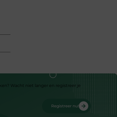
ken? Wacht niet langer en registreer je
Registreer nu!