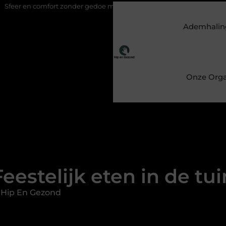
zonder gedoe met een elektrische kachel
Feestelijk eten in de tu
Ademhalin
Onze Orga
Feestelijk eten in de tui
 Hip En Gezond