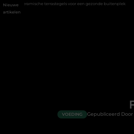
he terrastegels voor een gezonde buitenplek
Sfeer en comfort 
Nieuwe
artikelen
Gepubliceerd Door
VOEDING