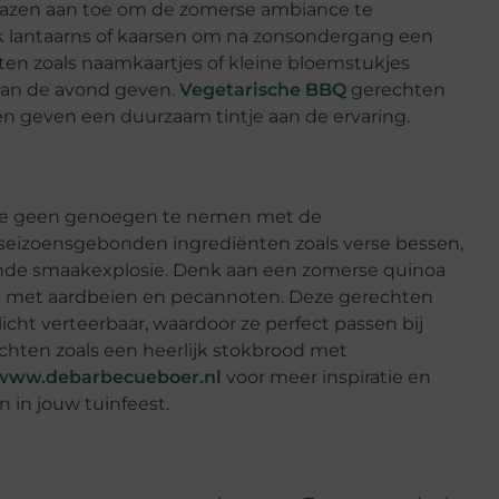
n glazen aan toe om de zomerse ambiance te
uik lantaarns of kaarsen om na zonsondergang een
en zoals naamkaartjes of kleine bloemstukjes
 aan de avond geven.
Vegetarische BBQ
gerechten
en geven een duurzaam tintje aan de ervaring.
f je geen genoegen te nemen met de
seizoensgebonden ingrediënten zoals verse bessen,
ende smaakexplosie. Denk aan een zomerse quinoa
de met aardbeien en pecannoten. Deze gerechten
licht verteerbaar, waardoor ze perfect passen bij
hten zoals een heerlijk stokbrood met
www.debarbecueboer.nl
voor meer inspiratie en
n in jouw tuinfeest.