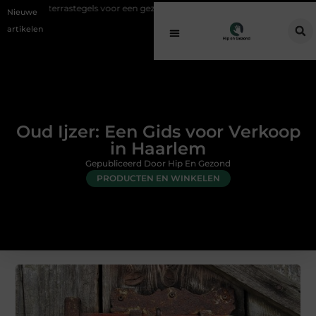
gels voor een gezonde buitenplek
Sfeer en comfort zonder gedoe met
Nieuwe
artikelen
Oud Ijzer: Een Gids voor Verkoop
in Haarlem
Gepubliceerd Door Hip En Gezond
PRODUCTEN EN WINKELEN