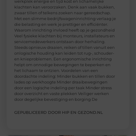
werkplek energie en tijd kost en lichamelijke
klachten kan veroorzaken. Denk aan vaak bukken,
zwaar tillen of telkens zoeken naar gereedschap.
Met een slimme bedrijfswageninrichting verlaag je
die belasting en werk je prettiger en efficiënter.
Waarom inrichting invloed heeft op je gezondheid
Veel fysieke klachten bij monteurs, installateurs en
servicemedewerkers ontstaan door herhaling.
Steeds opnieuw draaien, reiken of tillen vanuit een
onlogische houding kan leiden tot rug-, schouder-
en knieproblemen. Een ergonomische inrichting
helpt om onnodige bewegingen te beperken en
het lichaam te ontzien. Voordelen van een
doordachte indeling: Minder bukken en tillen door
lades op werkhoogte Minder draaibewegingen
door een logische indeling per taak Minder stress
door overzicht en vaste plekken Veiliger werken
door degelijke bevestiging en borging De
GEPUBLICEERD DOOR HIP EN GEZOND.NL