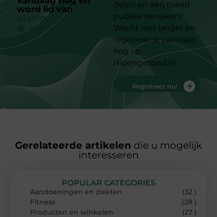
vandaag nog en
delen en een breed
word lid van
ons
publiek bereiken?
platform
Wacht niet langer en
registreer je vandaag
nog op
Hipengezond.nl
Registreer nu!
Gerelateerde artikelen
die u mogelijk
interesseren
POPULAR CATEGORIES
Aandoeningen en ziekten
(32 )
Fitness
(28 )
Producten en winkelen
(27 )