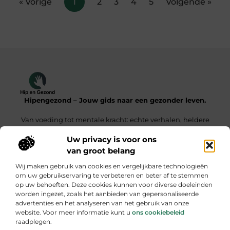
« Vorige
1
2
3
4
5
Volgende »
Hipengezond – Jouw gids naar een gezonder leven.
Van voeding tot mentale kracht: echte verhalen, heldere
inzichten.
Uw privacy is voor ons
van groot belang
Onze informatie
Wij maken gebruik van cookies en vergelijkbare technologieën
Kwaliteit Backlinks Kopen – De Slimme Weg Naar Sterke SEO Resultaten
Geld Verdienen met je Website – Zo Maak Jij van Bezoekers een Inkomensbron
om uw gebruikservaring te verbeteren en beter af te stemmen
op uw behoeften. Deze cookies kunnen voor diverse doeleinden
Bericht categorie
worden ingezet, zoals het aanbieden van gepersonaliseerde
advertenties en het analyseren van het gebruik van onze
website. Voor meer informatie kunt u
ons cookiebeleid
raadplegen.