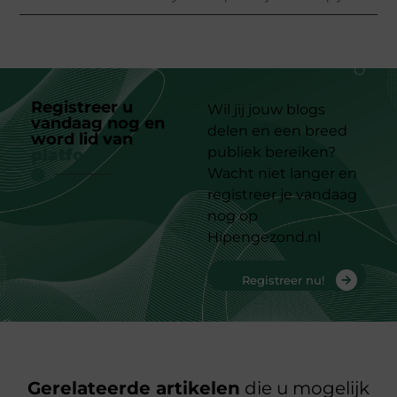
Registreer u
Wil jij jouw blogs
vandaag nog en
delen en een breed
word lid van
ons
publiek bereiken?
platform
Wacht niet langer en
registreer je vandaag
nog op
Hipengezond.nl
Registreer nu!
Gerelateerde artikelen
die u mogelijk