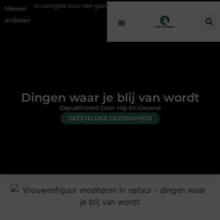
stegels voor een gezonde buitenplek
Sfeer en comfort zonder gedoe 
Nieuwe
artikelen
Dingen waar je blij van wordt
Gepubliceerd Door Hip En Gezond
GEESTELIJKE GEZONDHEID