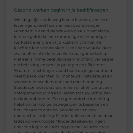
Gezond werken begint in je bedrijfswagen
Wie dagelijks onderweg is voor klussen, service of
leveringen, weet hoe snel een bedrijfswagen
verandert in een rijdende werkplek. En net als op
kantoor geldt dat een rommelige of onhandige
werkplek energie en tijd kost en lichamelijke
klachten kan veroorzaken. Denk aan vaak bukken,
zwaar tillen of telkens zoeken naar gereedschap.
Met een slimme bedrijfswageninrichting verlaag je
die belasting en werk je prettiger en efficiënter.
Waarom inrichting invloed heeft op je gezondheid
Veel fysieke klachten bij monteurs, installateurs en
servicemedewerkers ontstaan door herhaling.
Steeds opnieuw draaien, reiken of tillen vanuit een
onlogische houding kan leiden tot rug-, schouder-
en knieproblemen. Een ergonomische inrichting
helpt om onnodige bewegingen te beperken en
het lichaam te ontzien. Voordelen van een
doordachte indeling: Minder bukken en tillen door
lades op werkhoogte Minder draaibewegingen
door een logische indeling per taak Minder stress
door overzicht en vaste plekken Veiliger werken