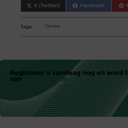
X (Twitter)
Facebook
Fitness
Tags:
Registreer u vandaag nog en word l
van
ons platform