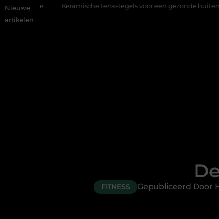
Keramische terrastegels voor een gezonde buitenplek
Sfeer e
Nieuwe
artikelen
De
Gepubliceerd Door 
FITNESS