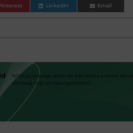
Pinterest
LinkedIn
Email
id
Wil jij jouw blogs delen en een breed publiek berei
vandaag nog op Hipengezond.nl