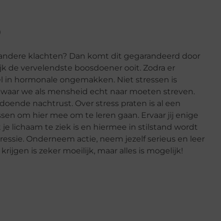
o
rlei andere klachten? Dan komt dit gegarandeerd door
jk de vervelendste boosdoener ooit. Zodra er
 snel in hormonale ongemakken. Niet stressen is
 waar we als mensheid echt naar moeten streven.
ldoende nachtrust. Over stress praten is al een
ssen om hier mee om te leren gaan. Ervaar jij enige
 je lichaam te ziek is en hiermee in stilstand wordt
essie. Onderneem actie, neem jezelf serieus en leer
krijgen is zeker moeilijk, maar alles is mogelijk!