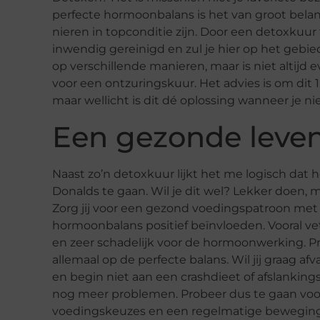
perfecte hormoonbalans is het van groot belang
nieren in topconditie zijn. Door een detoxkuur
inwendig gereinigd en zul je hier op het gebi
op verschillende manieren, maar is niet altijd e
voor een ontzuringskuur. Het advies is om dit 1 
maar wellicht is dit dé oplossing wanneer je niet 
Een gezonde levens
Naast zo’n detoxkuur lijkt het me logisch dat 
Donalds te gaan. Wil je dit wel? Lekker doen,
Zorg jij voor een gezond voedingspatroon met 
hormoonbalans positief beïnvloeden. Vooral vet
en zeer schadelijk voor de hormoonwerking. Pr
allemaal op de perfecte balans. Wil jij graag af
en begin niet aan een crashdieet of afslankin
nog meer problemen. Probeer dus te gaan voor
voedingskeuzes en een regelmatige beweging. 