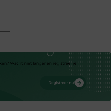
ken? Wacht niet langer en registreer je
Registreer nu!