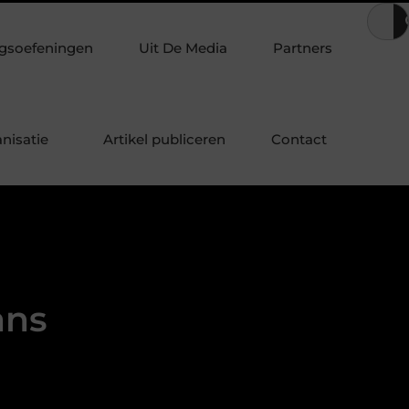
ten in de tuin
Waarom steeds meer mensen luisteren naar sign
gsoefeningen
Uit De Media
Partners
nisatie
Artikel publiceren
Contact
ans