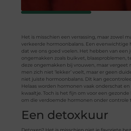
Het is misschien een verrassing, maar zowel 
verkeerde hormoonbalans. Een evenwichtige h
dat we ons goed voelen. Het hebben van een
ongemakken zoals buikvet, blaasproblemen, te 
deze ongemakken bij vrouwen, maar vergeet n
men zich niet ‘lekker’ voelt, maar er geen duide
niet juiste hormoonbalans. Dit kan gecontrol
Helaas worden hormonen vaak onderschat en hie
kwaaltje. Toch is het fijn om voor een gezond
om die verdoemde hormonen onder controle te
Een detoxkuur
Detoxen? Het is misschien niet je favoriete be