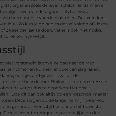
 dat organen zoals de lever, schildklier, darmen en
 te volgen, worden de organen als het ware
ed van hormonen je voordeel uit doen. Detoxen kan
ven leuk. Zo kun je de ‘sapjes detox’ volgen of kiezen
of 2 keer per jaar te doen. Vaker is ook niet nodig,
zo lekker in je vel zit.
stijl
het niet verstandig is om elke dag naar de Mac
 maar je hormonen kunnen er door van slag raken.
daarbij een gezond gewicht, zal dit de
ten zijn de boosdoener. Buikvet is o.a. een stressvet
obeer de vetjes dus te beperken. Het draait
vallen? Doe dit dan ook altijd op een ‘gezonde’ manier
gskuren. Deze zorgen op de langer termijn weer voor
 een gezonde levensstijl bestaande uit bewuste
Deze elementen zorgen ervoor dat jij je op den