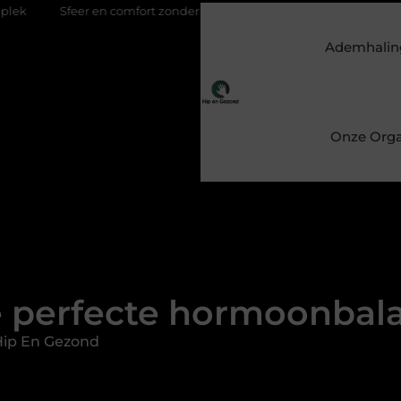
n comfort zonder gedoe met een elektrische kachel
Feestelijk e
Ademhalin
Onze Orga
 perfecte hormoonbal
Hip En Gezond