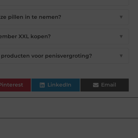
eze pillen in te nemen?
▼
Member XXL kopen?
▼
n producten voor penisvergroting?
▼
Pinterest
LinkedIn
Email