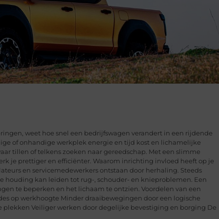
veringen, weet hoe snel een bedrijfswagen verandert in een rijdende
ige of onhandige werkplek energie en tijd kost en lichamelijke
ar tillen of telkens zoeken naar gereedschap. Met een slimme
rk je prettiger en efficiënter. Waarom inrichting invloed heeft op je
llateurs en servicemedewerkers ontstaan door herhaling. Steeds
che houding kan leiden tot rug-, schouder- en knieproblemen. Een
en te beperken en het lichaam te ontzien. Voordelen van een
lades op werkhoogte Minder draaibewegingen door een logische
te plekken Veiliger werken door degelijke bevestiging en borging De