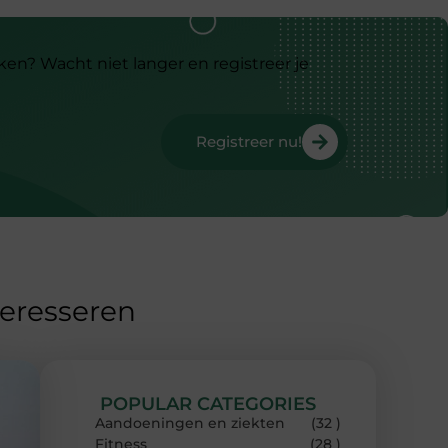
ken? Wacht niet langer en registreer je
Registreer nu!
teresseren
POPULAR CATEGORIES
Aandoeningen en ziekten
(32 )
Fitness
(28 )