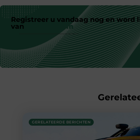
Registreer u vandaag nog en word l
van
ons platform
Gerelatee
GERELATEERDE BERICHTEN