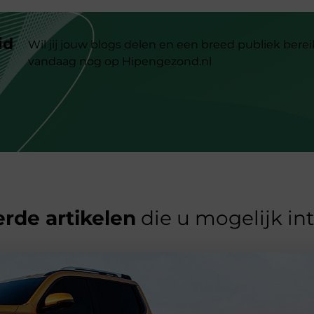
id
Wil jij jouw blogs delen en een breed publiek berei
vandaag nog op Hipengezond.nl
rde artikelen
die u mogelijk in