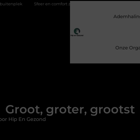
feer en comfort zonder gedoe met een elektrische kachel
Feest
Ademhalin
Onze Orga
Groot, groter, grootst
oor Hip En Gezond