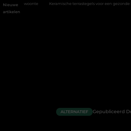
nte
Keramische terrastegels voor een gezonde buitenplek
S
Nieuwe
artikelen
Gepubliceerd D
ALTERNATIEF