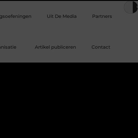
elijk eten in de tuin
Waarom steeds meer mensen luisteren naar
gsoefeningen
Uit De Media
Partners
nisatie
Artikel publiceren
Contact