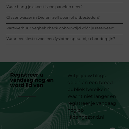
Waar hang je akoestische panelen neer?
Glazenwasser in Dieren: zelf doen of uitbesteden?
Partyverhuur Veghel: check opbouwtijd vóór je reserveert
Wanneer kiest u voor een fysiotherapeut bij schouderpijn?
Registreer u
Wil jij jouw blogs
vandaag nog en
delen en een breed
word lid van
ons
publiek bereiken?
platform
Wacht niet langer en
registreer je vandaag
nog op
Hipengezond.nl