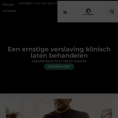
gels voor een gezonde buitenplek
Sfeer en comfort zonder gedoe met
Nieuwe
artikelen
Een ernstige verslaving klinisch
laten behandelen
Gepubliceerd Door Hip En Gezond
ALTERNATIEF