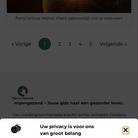
Partyverhuur Veghel: check opbouwtijd vóór je reserveert
« Vorige
1
2
3
4
5
Volgende »
Hipengezond – Jouw gids naar een gezonder leven.
Van voeding tot mentale kracht: echte verhalen, heldere
inzichten.
Uw privacy is voor ons
van groot belang
Onze informatie