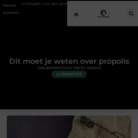
tegels voor een gezonde buitenplek
Sfeer en comfort zonder gedoe m
Nieuwe
artikelen
Dit moet je weten over propolis
Gepubliceerd Door Hip En Gezond
ALTERNATIEF