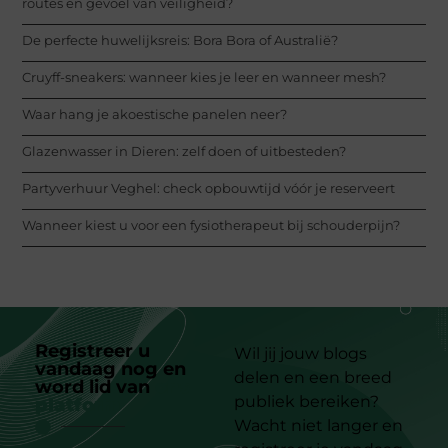
routes en gevoel van veiligheid?
De perfecte huwelijksreis: Bora Bora of Australië?
Cruyff-sneakers: wanneer kies je leer en wanneer mesh?
Waar hang je akoestische panelen neer?
Glazenwasser in Dieren: zelf doen of uitbesteden?
Partyverhuur Veghel: check opbouwtijd vóór je reserveert
Wanneer kiest u voor een fysiotherapeut bij schouderpijn?
Registreer u
Wil jij jouw blogs
vandaag nog en
delen en een breed
word lid van
ons
publiek bereiken?
platform
Wacht niet langer en