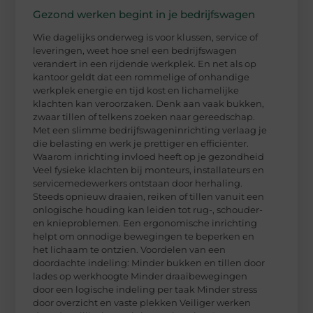
Gezond werken begint in je bedrijfswagen
Wie dagelijks onderweg is voor klussen, service of
leveringen, weet hoe snel een bedrijfswagen
verandert in een rijdende werkplek. En net als op
kantoor geldt dat een rommelige of onhandige
werkplek energie en tijd kost en lichamelijke
klachten kan veroorzaken. Denk aan vaak bukken,
zwaar tillen of telkens zoeken naar gereedschap.
Met een slimme bedrijfswageninrichting verlaag je
die belasting en werk je prettiger en efficiënter.
Waarom inrichting invloed heeft op je gezondheid
Veel fysieke klachten bij monteurs, installateurs en
servicemedewerkers ontstaan door herhaling.
Steeds opnieuw draaien, reiken of tillen vanuit een
onlogische houding kan leiden tot rug-, schouder-
en knieproblemen. Een ergonomische inrichting
helpt om onnodige bewegingen te beperken en
het lichaam te ontzien. Voordelen van een
doordachte indeling: Minder bukken en tillen door
lades op werkhoogte Minder draaibewegingen
door een logische indeling per taak Minder stress
door overzicht en vaste plekken Veiliger werken