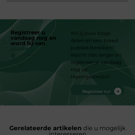
Registreer u
Wil jij jouw blogs
vandaag nog en
delen en een breed
word lid van
ons
publiek bereiken?
platform
Wacht niet langer en
registreer je vandaag
nog op
Hipengezond.nl
Registreer nu!
Gerelateerde artikelen
die u mogelijk
interesseren