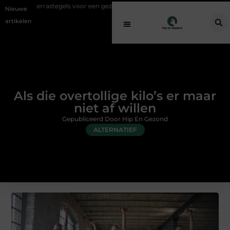
stegels voor een gezonde buitenplek
Sfeer en comfort zonder gedoe 
Nieuwe
artikelen
Als die overtollige kilo’s er maar
niet af willen
Gepubliceerd Door Hip En Gezond
ALTERNATIEF