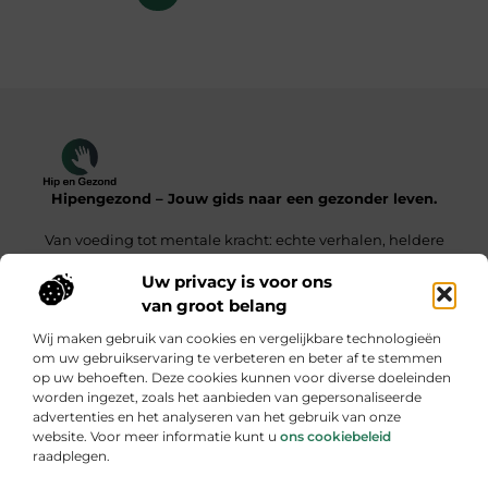
Hipengezond – Jouw gids naar een gezonder leven.
Van voeding tot mentale kracht: echte verhalen, heldere
inzichten.
Uw privacy is voor ons
van groot belang
Onze informatie
Wij maken gebruik van cookies en vergelijkbare technologieën
Kwaliteit Backlinks Kopen – De Slimme Weg Naar Sterke SEO Resultaten
Geld Verdienen met je Website – Zo Maak Jij van Bezoekers een Inkomensbron
om uw gebruikservaring te verbeteren en beter af te stemmen
op uw behoeften. Deze cookies kunnen voor diverse doeleinden
Bericht categorie
worden ingezet, zoals het aanbieden van gepersonaliseerde
advertenties en het analyseren van het gebruik van onze
website. Voor meer informatie kunt u
ons cookiebeleid
raadplegen.