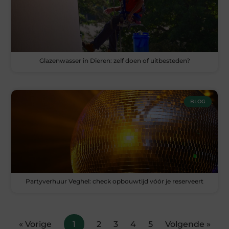
Glazenwasser in Dieren: zelf doen of uitbesteden?
BLOG
Partyverhuur Veghel: check opbouwtijd vóór je reserveert
« Vorige
1
2
3
4
5
Volgende »