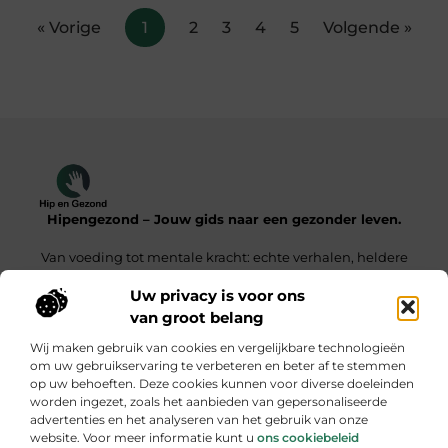
« Vorige
1
2
3
4
5
Volgende »
Hipengezond – Jouw gids naar een gezonder leven.
Van voeding tot mentale kracht: echte verhalen, heldere
inzichten.
Uw privacy is voor ons
van groot belang
Onze informatie
Wij maken gebruik van cookies en vergelijkbare technologieën
Kwaliteit Backlinks Kopen – De Slimme Weg Naar Sterke SEO Resultaten
Geld Verdienen met je Website – Zo Maak Jij van Bezoekers een Inkomensbron
om uw gebruikservaring te verbeteren en beter af te stemmen
op uw behoeften. Deze cookies kunnen voor diverse doeleinden
Bericht categorie
worden ingezet, zoals het aanbieden van gepersonaliseerde
advertenties en het analyseren van het gebruik van onze
website. Voor meer informatie kunt u
ons cookiebeleid