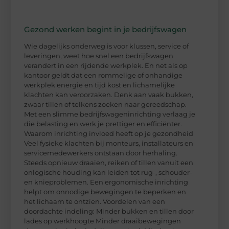
Gezond werken begint in je bedrijfswagen
Wie dagelijks onderweg is voor klussen, service of
leveringen, weet hoe snel een bedrijfswagen
verandert in een rijdende werkplek. En net als op
kantoor geldt dat een rommelige of onhandige
werkplek energie en tijd kost en lichamelijke
klachten kan veroorzaken. Denk aan vaak bukken,
zwaar tillen of telkens zoeken naar gereedschap.
Met een slimme bedrijfswageninrichting verlaag je
die belasting en werk je prettiger en efficiënter.
Waarom inrichting invloed heeft op je gezondheid
Veel fysieke klachten bij monteurs, installateurs en
servicemedewerkers ontstaan door herhaling.
Steeds opnieuw draaien, reiken of tillen vanuit een
onlogische houding kan leiden tot rug-, schouder-
en knieproblemen. Een ergonomische inrichting
helpt om onnodige bewegingen te beperken en
het lichaam te ontzien. Voordelen van een
doordachte indeling: Minder bukken en tillen door
lades op werkhoogte Minder draaibewegingen