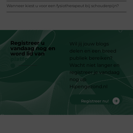
Wanneer kiest u voor een fysiotherapeut bij schouderpijn?
Registreer u
Wil jij jouw blogs
vandaag nog en
delen en een breed
word lid van
ons
publiek bereiken?
platform
Wacht niet langer en
registreer je vandaag
nog op
Hipengezond.nl
Registreer nu!