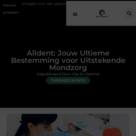
els voor een gezonde buitenplek
Sfeer en comfort zonder gedoe met 
Nieuwe
artikelen
Alldent: Jouw Ultieme
Bestemming voor Uitstekende
Mondzorg
Gepubliceerd Door Hip En Gezond
TANDHEELKUNDE