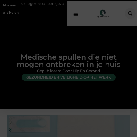
gels voor een gezonde buitenplek
Sfeer en comfort zonder gedoe met
Nieuwe
artikelen
Medische spullen die niet
mogen ontbreken in je huis
Gepubliceerd Door Hip En Gezond
GEZONDHEID EN VEILIGHEID OP HET WERK