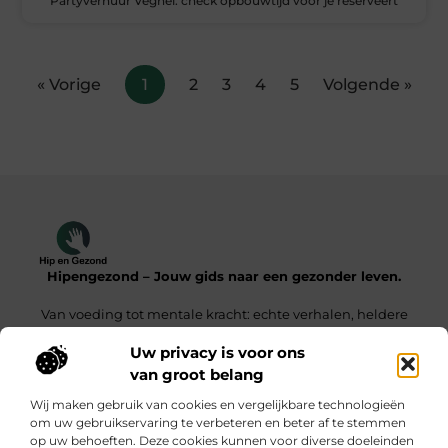
Partyverhuur Veghel: check opbouwtijd vóór je reserveert
« Vorige
1
2
3
4
5
Volgende »
Hipengezond – Jouw gids naar een gezonder leven.
Van voeding tot mentale kracht: echte verhalen, heldere
inzichten.
Uw privacy is voor ons
van groot belang
Onze informatie
Wij maken gebruik van cookies en vergelijkbare technologieën
Kwaliteit Backlinks Kopen – De Slimme Weg Naar Sterke SEO Resultaten
Geld Verdienen met je Website – Zo Maak Jij van Bezoekers een Inkomensbron
om uw gebruikservaring te verbeteren en beter af te stemmen
op uw behoeften. Deze cookies kunnen voor diverse doeleinden
Bericht categorie