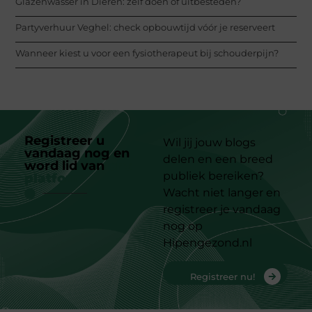
Glazenwasser in Dieren: zelf doen of uitbesteden?
Partyverhuur Veghel: check opbouwtijd vóór je reserveert
Wanneer kiest u voor een fysiotherapeut bij schouderpijn?
Registreer u
Wil jij jouw blogs
vandaag nog en
delen en een breed
word lid van
ons
publiek bereiken?
platform
Wacht niet langer en
registreer je vandaag
nog op
Hipengezond.nl
Registreer nu!