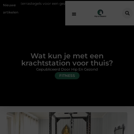
stegels voor een gezonde buitenplek
Sfeer en comfort zonder gedoe 
Nieuwe
artikelen
Wat kun je met een
krachtstation voor thuis?
Gepubliceerd Door Hip En Gezond
FITNESS