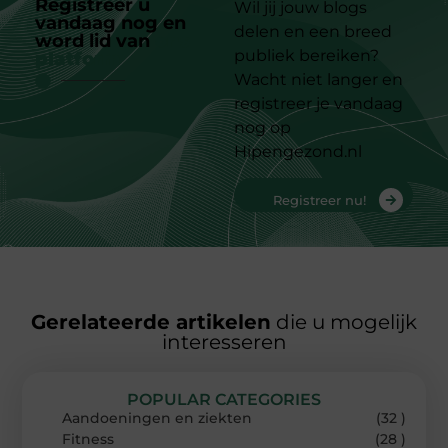
Registreer u
Wil jij jouw blogs
vandaag nog en
delen en een breed
word lid van
ons
publiek bereiken?
platform
Wacht niet langer en
registreer je vandaag
nog op
Hipengezond.nl
Registreer nu!
Gerelateerde artikelen
die u mogelijk
interesseren
POPULAR CATEGORIES
Aandoeningen en ziekten
(32 )
Fitness
(28 )