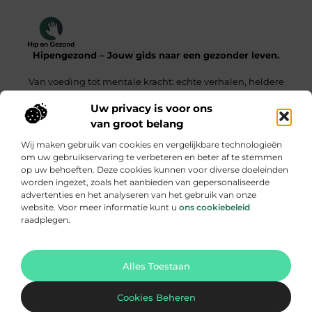
Hipengezond – Jouw gids naar een gezonder leven.
Van voeding tot mentale kracht: echte verhalen, heldere
inzichten.
Uw privacy is voor ons
van groot belang
Onze informatie
Wij maken gebruik van cookies en vergelijkbare technologieën
Kwaliteit Backlinks Kopen – De Slimme Weg Naar Sterke SEO Resultaten
Geld Verdienen met je Website – Zo Maak Jij van Bezoekers een Inkomensbron
om uw gebruikservaring te verbeteren en beter af te stemmen
op uw behoeften. Deze cookies kunnen voor diverse doeleinden
Bericht categorie
worden ingezet, zoals het aanbieden van gepersonaliseerde
advertenties en het analyseren van het gebruik van onze
website. Voor meer informatie kunt u
ons cookiebeleid
raadplegen.
Ga Naar Bo
Alles Toestaan
Website index
Cookiebeleid
@2025 hipengezond. All Right Reserved.
Cookies Beheren