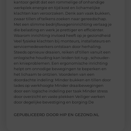
kantoor geldt dat een rommelige of onhandige
werkplek energie en tijd kost en lichamelijke
klachten kan veroorzaken. Denk aan vaak bukken,
zwaar tillen of telkens zoeken naar gereedschap.
Met een slimme bedrijfswageninrichting verlaag je
die belasting en werk je prettiger en efficiënter.
Waarom inrichting invloed heeft op je gezondheid
Veel fysieke klachten bij monteurs, installateurs en
servicemedewerkers ontstaan door herhaling.
Steeds opnieuw draaien, reiken of tillen vanuit een
onlogische houding kan leiden tot rug-, schouder-
en knieproblemen. Een ergonomische inrichting
helpt om onnodige bewegingen te beperken en
het lichaam te ontzien. Voordelen van een
doordachte indeling: Minder bukken en tillen door
lades op werkhoogte Minder draaibewegingen
door een logische indeling per taak Minder stress
door overzicht en vaste plekken Veiliger werken
door degelijke bevestiging en borging De
GEPUBLICEERD DOOR HIP EN GEZOND.NL