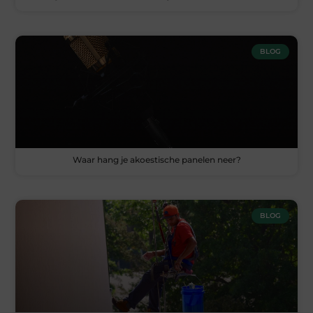
BLOG
Waar hang je akoestische panelen neer?
BLOG